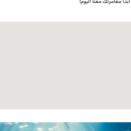
بدأ مغامرتك معنا اليوم!