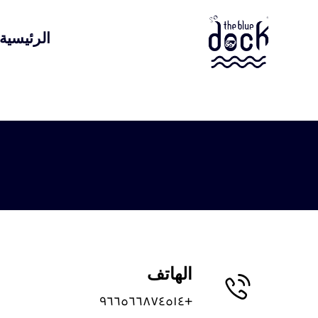
الرئيسية
الهاتف
+٩٦٦٥٦٦٨٧٤٥١٤